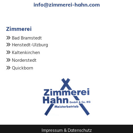
info@zimmerei-hahn.com
Zimmerei
Bad Bramstedt

Henstedt-Ulzburg

Kaltenkirchen

Norderstedt

Quickborn

Impressum
&
Datenschutz