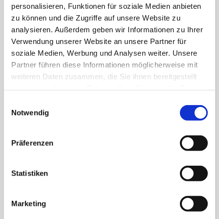
Innenausbau
personalisieren, Funktionen für soziale Medien anbieten
zu können und die Zugriffe auf unsere Website zu
Holz eignet sich hervorragend zum Leben
analysieren. Außerdem geben wir Informationen zu Ihrer
und Wohnen. Besprechen Sie Ihre
Verwendung unserer Website an unsere Partner für
soziale Medien, Werbung und Analysen weiter. Unsere
Holzwünsche mit uns.
Partner führen diese Informationen möglicherweise mit
weiteren Daten zusammen, die Sie ihnen bereitgestellt
haben oder die sie im Rahmen Ihrer Nutzung der Dienste
gesammelt haben.
Einwilligungsauswahl
Notwendig
Präferenzen
Sämtliche Reparaturen
Statistiken
Wir führen vielfältige Reparaturen für Sie
aus.
Marketing